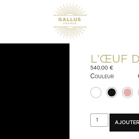
L’ŒUF 
540,00
€
Couleur
AJOUTER