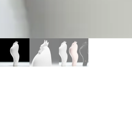
GALLUS 1844
990,00
€
Couleur